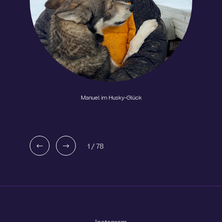
Manuel im Husky-Glück
1
/
78
Instagram