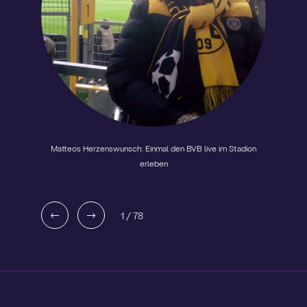
Matteos Herzenswunsch: Einmal den BVB live im Stadion
erleben
1
/
78